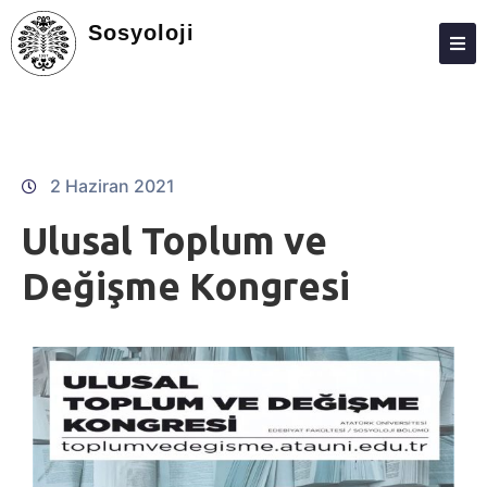
Sosyoloji
HAKKIMIZDA
KIŞILER
LISANS
2 Haziran 2021
LISANSÜSTÜ
Ulusal Toplum ve
ARAŞTIRMA
Değişme Kongresi
TOPLUMA KATKI
ADAY ÖĞRENCILER
VECHE
FEDEK
TYÇ