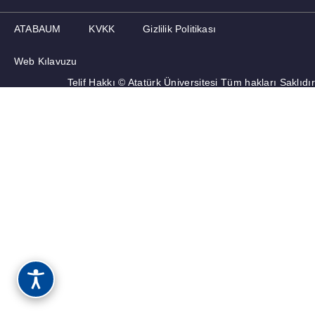
MEMNUNIYET ANKETLERI
ATABAUM
KVKK
Gizlilik Politikası
İLETIŞIM
Web Kılavuzu
Telif Hakkı © Atatürk Üniversitesi Tüm hakları Saklıdır