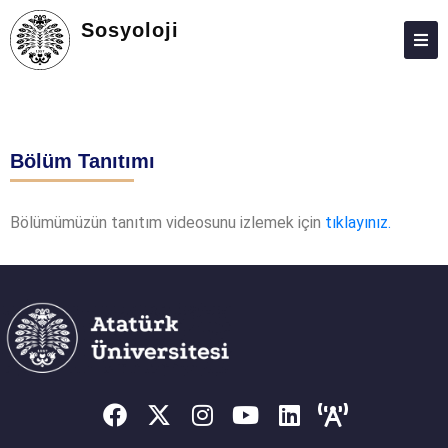
Sosyoloji
HAKKIMIZDA
KIŞILER
Bölüm Tanıtımı
LISANS
LISANSÜSTÜ
Bölümümüzün tanıtım videosunu izlemek için
tıklayınız.
ARAŞTIRMA
TOPLUMA KATKI
ADAY ÖĞRENCILER
VECHE
FEDEK
TYÇ