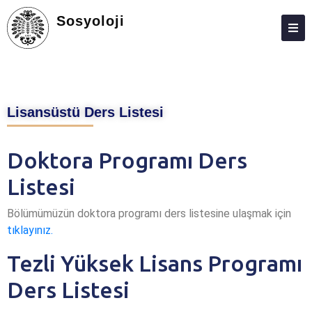
Sosyoloji
HAKKIMIZDA
KIŞILER
Lisansüstü Ders Listesi
LISANS
LISANSÜSTÜ
Doktora Programı Ders
ARAŞTIRMA
Listesi
TOPLUMA KATKI
Bölümümüzün doktora programı ders listesine ulaşmak için
ADAY ÖĞRENCILER
tıklayınız.
VECHE
Tezli Yüksek Lisans Programı
Ders Listesi
FEDEK
TYÇ