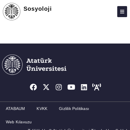
Sosyoloji
HAKKIMIZDA
KIŞILER
LISANS
LISANSÜSTÜ
ARAŞTIRMA
TOPLUMA KATKI
ADAY ÖĞRENCILER
VECHE
ATABAUM
KVKK
Gizlilik Politikası
FEDEK
Web Kılavuzu
TYÇ