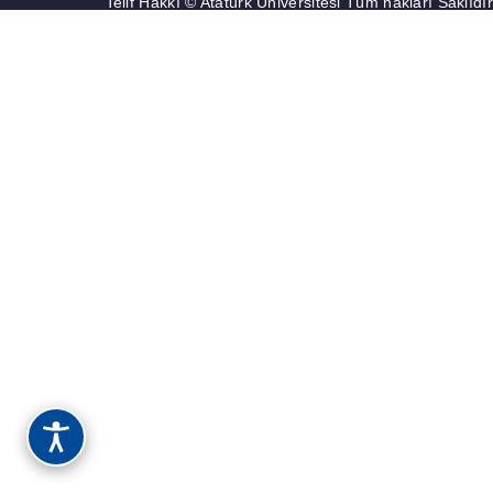
Telif Hakkı © Atatürk Üniversitesi Tüm hakları Saklıdır
MEMNUNIYET ANKETLERI
İLETIŞIM