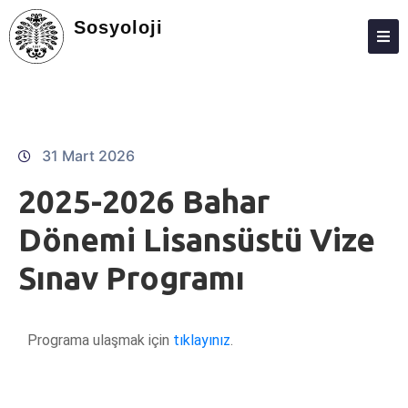
Sosyoloji
HAKKIMIZDA
KIŞILER
LISANS
31 Mart 2026
LISANSÜSTÜ
2025-2026 Bahar
ARAŞTIRMA
Dönemi Lisansüstü Vize
TOPLUMA KATKI
Sınav Programı
ADAY ÖĞRENCILER
VECHE
Programa ulaşmak için
tıklayınız
.
FEDEK
TYÇ