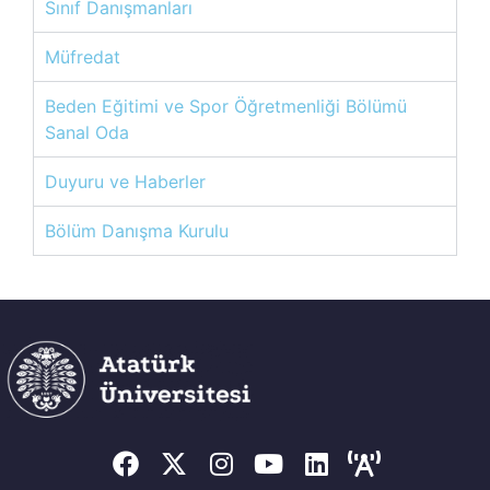
Sınıf Danışmanları
Müfredat
Beden Eğitimi ve Spor Öğretmenliği Bölümü
Sanal Oda
Duyuru ve Haberler
Bölüm Danışma Kurulu