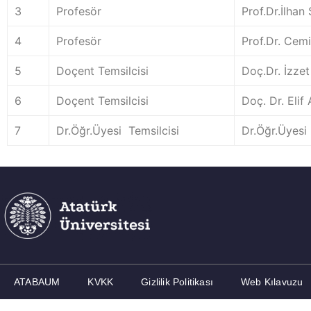
3
Profesör
Prof.Dr.İlhan
4
Profesör
Prof.Dr. Cem
5
Doçent Temsilcisi
Doç.Dr. İzze
6
Doçent Temsilcisi
Doç. Dr. Eli
7
Dr.Öğr.Üyesi Temsilcisi
Dr.Öğr.Üyesi
ATABAUM
KVKK
Gizlilik Politikası
Web Kılavuzu