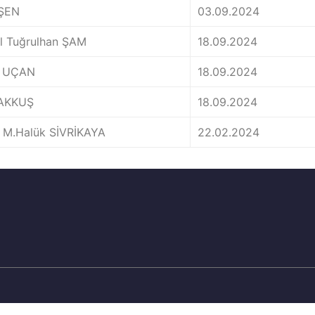
 ŞEN
03.09.2024
il Tuğrulhan ŞAM
18.09.2024
t UÇAN
18.09.2024
f AKKUŞ
18.09.2024
 M.Halük SİVRİKAYA
22.02.2024