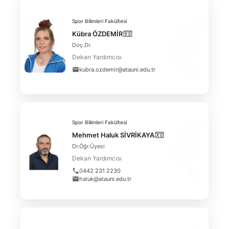
Spor Bilimleri Fakültesi
Kübra ÖZDEMİR
Doç.Dr.
Dekan Yardımcısı
kubra.ozdemir@atauni.edu.tr
Spor Bilimleri Fakültesi
Mehmet Haluk SİVRİKAYA
Dr.Öğr.Üyesi
Dekan Yardımcısı
0442 231 2230
haluk@atauni.edu.tr