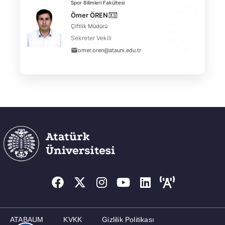
Spor Bilimleri Fakültesi
Ömer ÖREN
Çiftlik Müdürü
Sekreter Vekili
omer.oren@atauni.edu.tr
ATABAUM
KVKK
Gizlilik Politikası