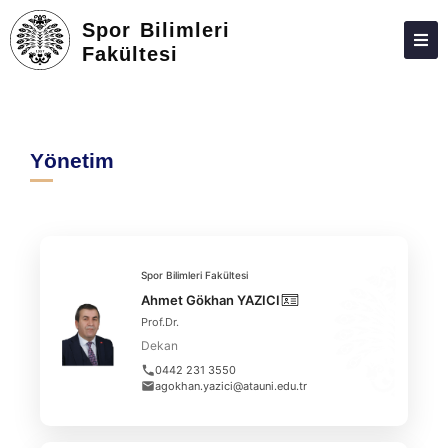
Spor Bilimleri
Fakültesi
DEKANLIK
BÖLÜMLER
Yönetim
EĞITIM
ARAŞTIRMA
ÖĞRENCILER
Spor Bilimleri Fakültesi
ETIK KURUL
Ahmet Gökhan YAZICI
Prof.Dr.
FAKÜLTE DANIŞMAN KURULU
Dekan
TOPLUMSAL KATKI,BASIN VE MEDYA
0442 231 3550
agokhan.yazici@atauni.edu.tr
KONGRELER
İLETIŞIM