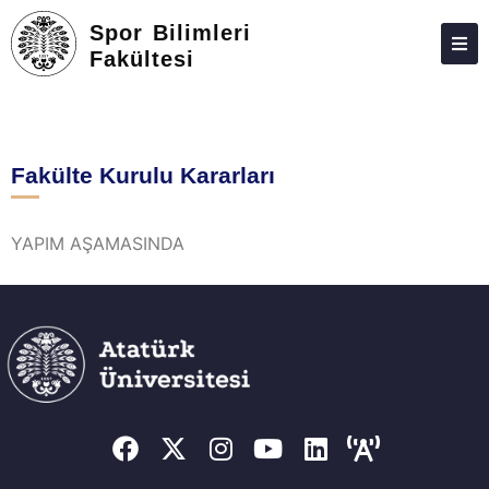
Spor Bilimleri
Fakültesi
DEKANLIK
BÖLÜMLER
Fakülte Kurulu Kararları
EĞITIM
ARAŞTIRMA
YAPIM AŞAMASINDA
ÖĞRENCILER
ETIK KURUL
FAKÜLTE DANIŞMAN KURULU
TOPLUMSAL KATKI,BASIN VE MEDYA
KONGRELER
İLETIŞIM