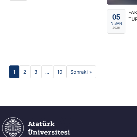
FAK
05
TU
NISAN
2026
1
2
3
…
10
Sonraki »