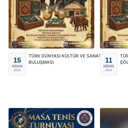
TÜRK DÜNYASI KÜLTÜR VE SANAT
TÜR
15
11
BULUŞMASI
ŞÖL
NISAN
NISAN
2026
2026