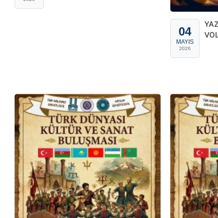
YAZ
04
VOL
MAYIS
TUR
2026