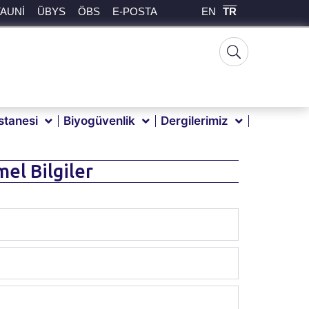
EN
TR
TAUNİ
ÜBYS
ÖBS
E-POSTA
tanesi
Biyogüvenlik
Dergilerimiz
mel Bilgiler
i