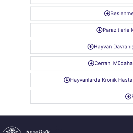
Beslenme 
Parazitlerle
Hayvan Davranışla
Cerrahi Müdahal
Hayvanlarda Kronik Hastalı