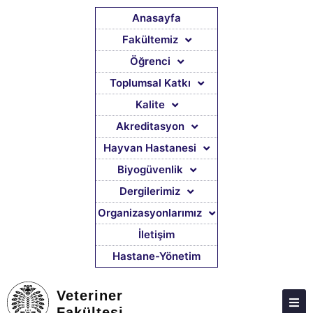
Anasayfa
Fakültemiz
Öğrenci
ATABAUM
Toplumsal Katkı
KVKK
Kalite
GIZLILIK POLITIKASI
Akreditasyon
WEB KILAVUZU
Hayvan Hastanesi
Biyogüvenlik
Dergilerimiz
Organizasyonlarımız
İletişim
Hastane-Yönetim
Veteriner
Fakültesi