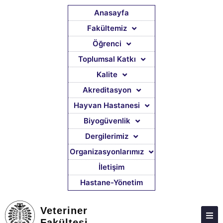
Anasayfa
Fakültemiz
Öğrenci
ATABAUM
Toplumsal Katkı
KVKK
Kalite
GIZLILIK POLITIKASI
Akreditasyon
WEB KILAVUZU
Hayvan Hastanesi
Biyogüvenlik
Dergilerimiz
Organizasyonlarımız
İletişim
Hastane-Yönetim
Veteriner
Fakültesi