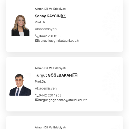
Alman Dili Ve Edebiyatı
Şenay KAYĞIN
Prof.Dr.
Akademisyen
0442 231 8189
senay.kaygin@atauni.edu.tr
Alman Dili Ve Edebiyatı
Turgut GÖĞEBAKAN
Prof.Dr.
Akademisyen
0442 231 1953
turgut.gogebakan@atauni.edu.tr
Alman Dili Ve Edebiyatı