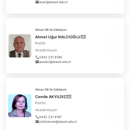
asari@atauni.edu.tr
KORPUSGERMANISTIK
FEDEK
Alman Dili Ve Edebiyatı
MEMNUNIYET ANKETLERI
Ahmet Uğur NALCIOĞLU
Prof.Dr.
FORMLAR
Akademisyen
0442 231 8186
İLETIŞIM
aunalci@atauni.edu.tr
Alman Dili Ve Edebiyatı
Cemile AKYILDIZ
Prof.Dr.
Akademisyen
0442 231 8187
yildizercan@atauni.edu.tr