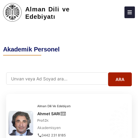
Alman Dili ve
Edebiyatı
HAKKIMIZDA
KIŞILER
Akademik Personel
KOMISYONLAR
KOORDINATÖRLÜKLER
LISANS
ARA
LISANSÜSTÜ
ARAŞTIRMA
Alman Dili Ve Edebiyatı
TOPLUMA KATKI
Ahmet SARI
Prof.Dr.
ADAY ÖĞRENCILER
Akademisyen
0442 231 8185
ÖĞRENCI KULÜPLERI