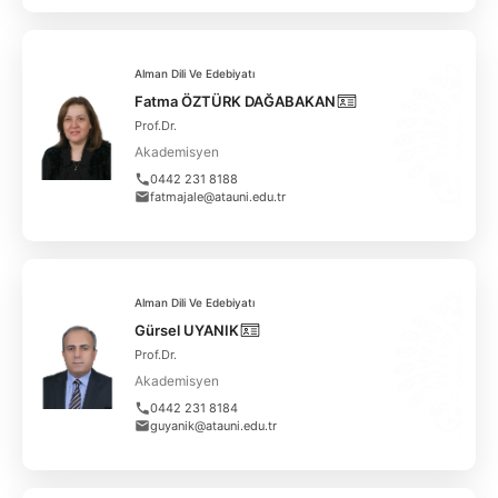
Alman Dili Ve Edebiyatı
Fatma ÖZTÜRK DAĞABAKAN
Prof.Dr.
Akademisyen
0442 231 8188
fatmajale@atauni.edu.tr
Alman Dili Ve Edebiyatı
Gürsel UYANIK
Prof.Dr.
Akademisyen
0442 231 8184
guyanik@atauni.edu.tr