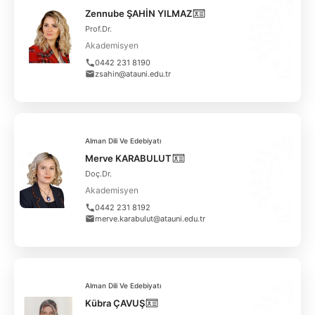
Zennube ŞAHİN YILMAZ
Prof.Dr.
Akademisyen
0442 231 8190
zsahin@atauni.edu.tr
Alman Dili Ve Edebiyatı
Merve KARABULUT
Doç.Dr.
Akademisyen
0442 231 8192
merve.karabulut@atauni.edu.tr
Alman Dili Ve Edebiyatı
Kübra ÇAVUŞ