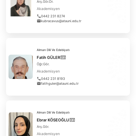
Arş.Gör.Dr.
Akademisyen
0442 231 8274
kubracavus@atauni.edu.tr
Alman Dili Ve Edebiyatı
Fatih GÜLER
Öğr.Gör.
Akademisyen
0442 231 8193
fatihguler@atauni.edu.tr
Alman Dili Ve Edebiyatı
Ebrar KÖSEOĞLU
Arş.Gör.
Akademisyen