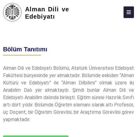
Alman Dili ve
Edebiyatı
HAKKIMIZDA
KIŞILER
Bölüm Tanıtımı
KOMISYONLAR
KOORDINATÖRLÜKLER
Alman Dili ve Edebiyatı Bölümü, Atatürk Üniversitesi Edebiyat
Fakültesi bünyesinde yer almaktadır. Bölümde eskiden “Alman
LISANS
Kültürü ve Edebiyatı” ile “Alman Dilbilimi” olmak üzere iki
LISANSÜSTÜ
Anabilim Dalı yer almaktaydı. Şimdi bunlar Alman Dili ve
Edebiyatı Anabilim dalında birleşti. Eğitim süresi Hazırlık Sınıfı
ARAŞTIRMA
artı dört yıldır. Bölümde Öğretim elemanı olarak altı Profesör,
üç Doçent, bir Öğretim Görevlisi, bir Araştırma Görevlisi görev
TOPLUMA KATKI
yapmaktadır.
ADAY ÖĞRENCILER
ÖĞRENCI KULÜPLERI