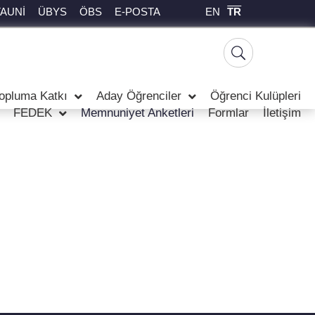
EN
TR
TAUNİ
ÜBYS
ÖBS
E-POSTA
opluma Katkı
Aday Öğrenciler
Öğrenci Kulüpleri
FEDEK
Memnuniyet Anketleri
Formlar
İletişim