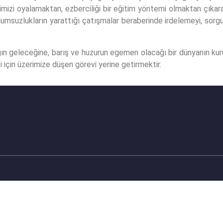
imizi oyalamaktan, ezberciliği bir eğitim yöntemi olmaktan çıkara
msuzlukların yarattığı çatışmalar beraberinde irdelemeyi, sorgulam
lığın geleceğine, barış ve huzurun egemen olacağı bir dünyanın k
i için üzerimize düşen görevi yerine getirmektir.