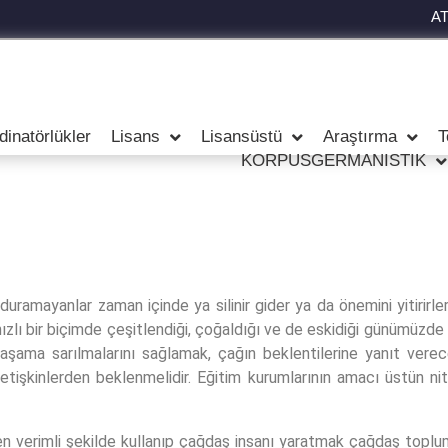
A
dinatörlükler
Lisans
Lisansüstü
Araştırma
T
KORPUSGERMANISTIK
uramayanlar zaman içinde ya silinir gider ya da önemini yitirirl
ızlı bir biçimde çeşitlendiği, çoğaldığı ve de eskidiği günümüzde 
aşama sarılmalarını sağlamak, çağın beklentilerine yanıt verece
şkinlerden beklenmelidir. Eğitim kurumlarının amacı üstün niteli
n verimli şekilde kullanıp çağdaş insanı yaratmak çağdaş toplumun 