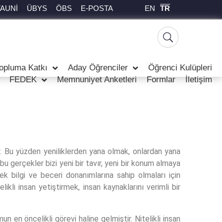
EN
TR
TAUNİ
ÜBYS
ÖBS
E-POSTA
opluma Katkı
Aday Öğrenciler
Öğrenci Kulüpleri
FEDEK
Memnuniyet Anketleri
Formlar
İletişim
er. Bu yüzden yeniliklerden yana olmak, onlardan yana
bu gerçekler bizi yeni bir tavır, yeni bir konum almaya
k bilgi ve beceri donanımlarına sahip olmaları için
kli insan yetiştirmek, insan kaynaklarını verimli bir
en öncelikli görevi haline gelmiştir. Nitelikli insan