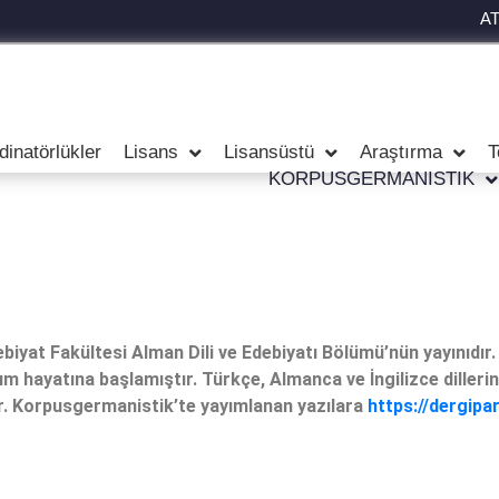
A
dinatörlükler
Lisans
Lisansüstü
Araştırma
T
KORPUSGERMANISTIK
biyat Fakültesi Alman Dili ve Edebiyatı Bölümü’nün yayınıdı
yım hayatına başlamıştır. Türkçe, Almanca ve İngilizce diller
ır. Korpusgermanistik’te yayımlanan yazılara
https://dergipa