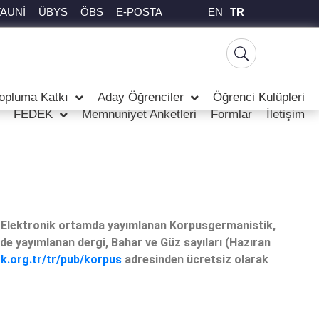
EN
TR
TAUNİ
ÜBYS
ÖBS
E-POSTA
opluma Katkı
Aday Öğrenciler
Öğrenci Kulüpleri
FEDEK
Memnuniyet Anketleri
Formlar
İletişim
r. Elektronik ortamda yayımlanan Korpusgermanistik,
inde yayımlanan dergi, Bahar ve Güz sayıları (Hazıran
rk.org.tr/tr/pub/korpus
adresinden ücretsiz olarak