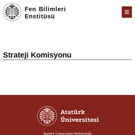
Fen Bilimleri
Enstitüsü
ENSTITÜ
ÖĞRENCILER
ARAŞTIRMA
Strateji Komisyonu
FORMLAR VE DILEKÇELER
TEZ & SAVUNMA
İLETIŞIM
ÜBYS
ÖBS
E-POSTA
Atatürk Üniversitesi Rektörlüğü