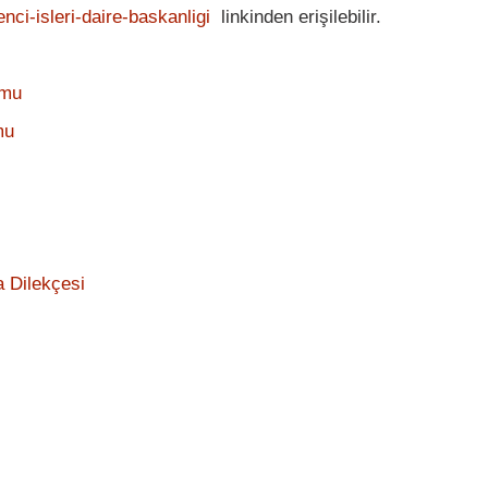
enci-isleri-daire-baskanligi
linkinden erişilebilir.
rmu
mu
 Dilekçesi