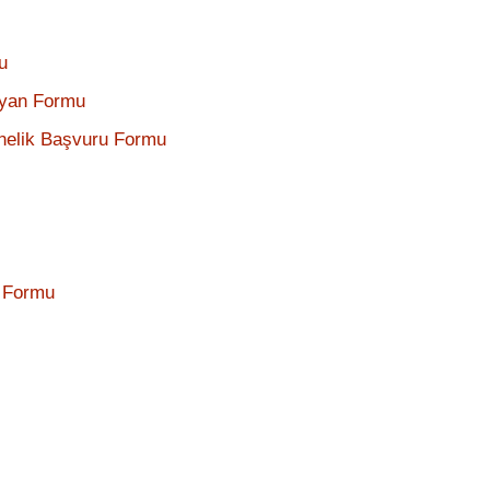
u
eyan Formu
nelik Başvuru Formu
i Formu