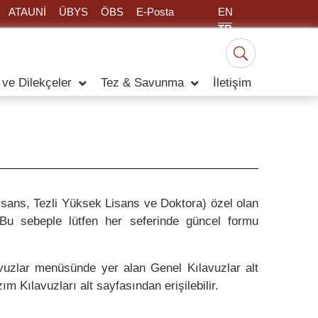
EN
ATAUNİ
ÜBYS
ÖBS
E-Posta
TR
 ve Dilekçeler
Tez & Savunma
İletişim
Lisans, Tezli Yüksek Lisans ve Doktora) özel olan
. Bu sebeple lütfen her seferinde güncel formu
avuzlar menüsünde yer alan Genel Kılavuzlar alt
 Kılavuzları alt sayfasından erişilebilir.