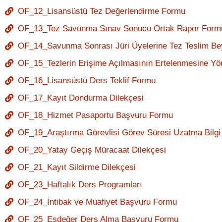
OF_12_Lisansüstü Tez Değerlendirme Formu
OF_13_Tez Savunma Sınav Sonucu Ortak Rapor Form
OF_14_Savunma Sonrası Jüri Üyelerine Tez Teslim B
OF_15_Tezlerin Erişime Açılmasının Ertelenmesine Yö
OF_16_Lisansüstü Ders Teklif Formu
OF_17_Kayıt Dondurma Dilekçesi
OF_18_Hizmet Pasaportu Başvuru Formu
OF_19_Araştırma Görevlisi Görev Süresi Uzatma Bilg
OF_20_Yatay Geçiş Müracaat Dilekçesi
OF_21_Kayıt Sildirme Dilekçesi
OF_23_Haftalık Ders Programları
OF_24_İntibak ve Muafiyet Başvuru Formu
OF_25_Eşdeğer Ders Alma Başvuru Formu