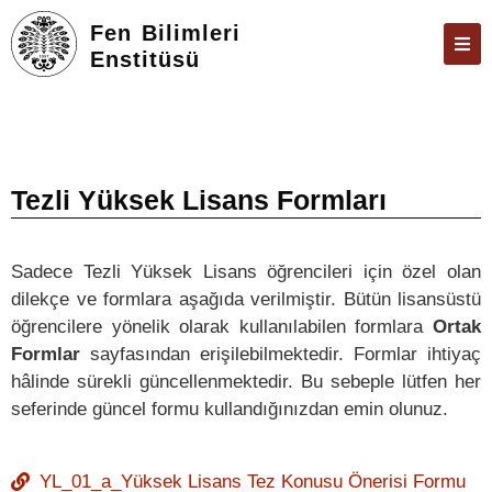
Fen Bilimleri
Enstitüsü
ENSTITÜ
ÖĞRENCILER
ARAŞTIRMA
Tezli Yüksek Lisans Formları
FORMLAR VE DILEKÇELER
Sadece Tezli Yüksek Lisans öğrencileri için özel olan
TEZ & SAVUNMA
dilekçe ve formlara aşağıda verilmiştir. Bütün lisansüstü
İLETIŞIM
öğrencilere yönelik olarak kullanılabilen formlara
Ortak
Formlar
sayfasından erişilebilmektedir. Formlar ihtiyaç
ÜBYS
hâlinde sürekli güncellenmektedir. Bu sebeple lütfen her
ÖBS
seferinde güncel formu kullandığınızdan emin olunuz.
E-POSTA
YL_01_a_Yüksek Lisans Tez Konusu Önerisi Formu