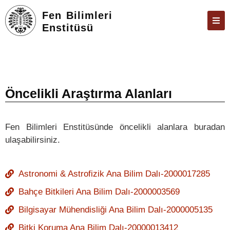
Fen Bilimleri
Enstitüsü
ENSTITÜ
ÖĞRENCILER
ARAŞTIRMA
Öncelikli Araştırma Alanları
FORMLAR VE DILEKÇELER
Fen Bilimleri Enstitüsünde öncelikli alanlara buradan
TEZ & SAVUNMA
ulaşabilirsiniz.
İLETIŞIM
ÜBYS
Astronomi & Astrofizik Ana Bilim Dalı-2000017285
ÖBS
Bahçe Bitkileri Ana Bilim Dalı-2000003569
E-POSTA
Bilgisayar Mühendisliği Ana Bilim Dalı-2000005135
Bitki Koruma Ana Bilim Dalı-20000013412