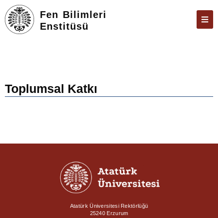
Fen Bilimleri
Enstitüsü
ENSTITÜ
ÖĞRENCILER
ARAŞTIRMA
Toplumsal Katkı
FORMLAR VE DILEKÇELER
TEZ & SAVUNMA
İLETIŞIM
ÜBYS
ÖBS
E-POSTA
Atatürk Üniversitesi Rektörlüğü
25240 Erzurum