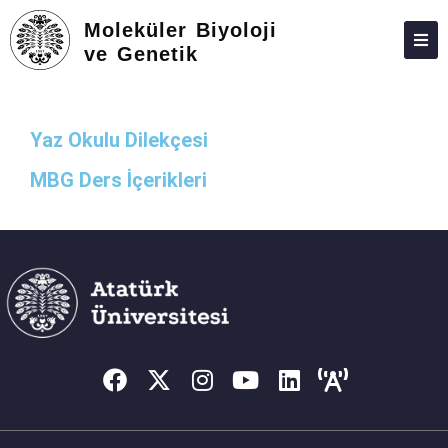
Moleküler Biyoloji
ve Genetik
ADAY ÖĞRENCILER
HAKKIMIZDA
Yaz Okulu Dilekçesi
FEDEK
MBG Ders İçerikleri
PERSONEL
LISANS
LISANSÜSTÜ
TOPLUMA KATKI
BELGELER-FORMLAR
BAĞLANTILAR
İLETIŞIM