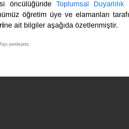
esi öncülüğünde
Toplumsal Duyarlılık
müz öğretim üye ve elamanları tarafın
ri
ne ait bilgiler aşağıda özetlenmiştir.
ayı yenileyiniz