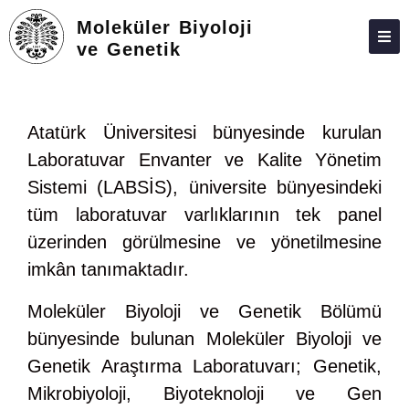
Moleküler Biyoloji
ve Genetik
ADAY ÖĞRENCILER
HAKKIMIZDA
Atatürk Üniversitesi bünyesinde kurulan
FEDEK
Laboratuvar Envanter ve Kalite Yönetim
Sistemi (LABSİS), üniversite bünyesindeki
PERSONEL
tüm laboratuvar varlıklarının tek panel
LISANS
üzerinden görülmesine ve yönetilmesine
LISANSÜSTÜ
imkân tanımaktadır.
TOPLUMA KATKI
Moleküler Biyoloji ve Genetik Bölümü
BELGELER-FORMLAR
bünyesinde bulunan Moleküler Biyoloji ve
Genetik Araştırma Laboratuvarı; Genetik,
BAĞLANTILAR
Mikrobiyoloji, Biyoteknoloji ve Gen
İLETIŞIM