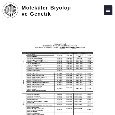
Moleküler Biyoloji
ve Genetik
ADAY ÖĞRENCILER
HAKKIMIZDA
FEDEK
PERSONEL
LISANS
LISANSÜSTÜ
TOPLUMA KATKI
BELGELER-FORMLAR
BAĞLANTILAR
İLETIŞIM