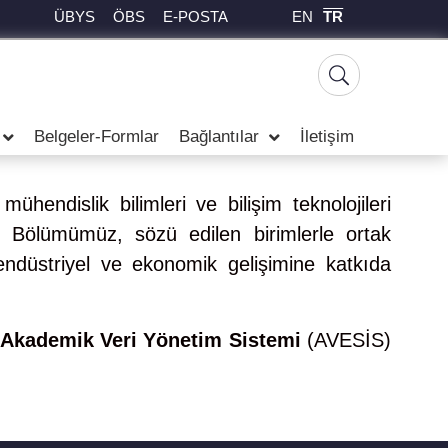
EN
TR
ÜBYS
ÖBS
E-POSTA
Belgeler-Formlar
Bağlantılar
İletişim
endislik bilimleri ve bilişim teknolojileri
ir. Bölümümüz, sözü edilen birimlerle ortak
endüstriyel ve ekonomik gelişimine katkıda
i Akademik Veri Yönetim Sistemi
(AVESİS)