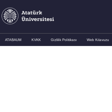
ATABAUM
KVKK
Gizlilik Politikası
Web Kılavuzu