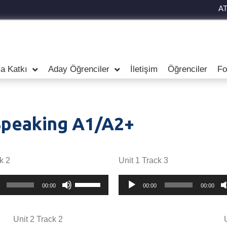
A
a Katkı
Aday Öğrenciler
İletişim
Öğrenciler
Fo
Speaking A1/A2+
k 2
Unit 1 Track 3
Yukarı/aşağı
Ses
00:00
00:00
00:00
tuşları
oynatıcı
ile
sesi
Unit 2 Track 2