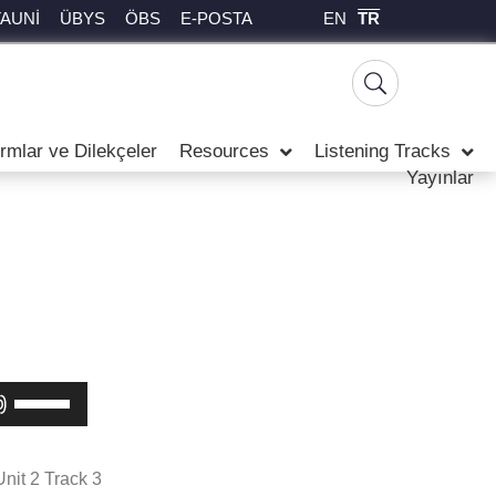
EN
TR
TAUNİ
ÜBYS
ÖBS
E-POSTA
rmlar ve Dilekçeler
Resources
Listening Tracks
Yayınlar
Yukarı/aşağı
tuşları
ile
sesi
Unit 2 Track 3