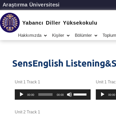
Araştırma Üniversitesi
Yabancı Diller Yüksekokulu
Hakkımızda
Kişiler
Bölümler
Toplum
SensEnglish Listening&
Unit 1 Track 1
Unit 1 Trac
Ses
Yukarı/aşağı
Ses
00:00
00:00
00:00
oynatıcı
tuşları
oynatıcı
ile
sesi
Unit 2 Track 1