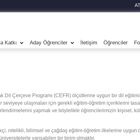
A
a Katkı
Aday Öğrenciler
İletişim
Öğrenciler
Fo
tak Dil Çerçeve Programı (CEFR) ölçütlerine uygun bir dil eğitimi
bir seviyeye ulaşmaları için gerekli eğitim-öğretim içeriklerini ta
rlendirmelerini yapmak ve böylelikle öğrencilerimizin kişisel, kü
ikçi, nitelikli, bilimsel ve çağdaş eğitim-öğretim ilkelerine uygu
niversitelerle yarışabilen bir birim olmaktır.