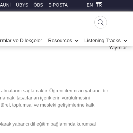
EN
TR
TAUNİ
ÜBYS
ÖBS
E-POSTA
rmlar ve Dilekçeler
Resources
Listening Tracks
Yayınlar
 almalarını sağlamaktır. Öğrencilerimizin yabancı bir
sarlamak, tasarlanan içeriklerin yürütülmesini
ltürel, toplumsal ve mesleki gelişimlerine katkı
n olarak yabancı dil eğitim bağlamında kurumsal