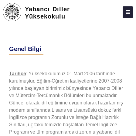
Yabancı Diller
Yüksekokulu
HAKKIMIZDA
KIŞILER
Genel Bilgi
BÖLÜMLER
TOPLUMA KATKI
Tarihçe
: Yüksekokulumuz 01 Mart 2006 tarihinde
ADAY ÖĞRENCILER
kurulmuştur. Eğitim-Öğretim faaliyetlerine 2007-2008
İLETIŞIM
yılında başlayan birimimiz bünyesinde Yabancı Diller
ve Mütercim-Tercümanlık Bölümleri bulunmaktadır.
ÖĞRENCILER
Güncel olarak, dil eğitimine uygun olarak hazırlanmış
modern sınıflarında Lisans ve Lisansüstü dokuz farklı
FORMLAR VE DILEKÇELER
İngilizce programın Zorunlu ve İsteğe Bağlı Hazırlık
RESOURCES
Sınıfları, üç fakültemizde başlatılan Temel İngilizce
Programı ve tüm programlardaki zorunlu yabancı dil
LISTENING TRACKS