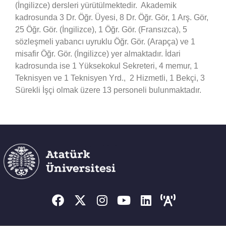
(İngilizce) dersleri yürütülmektedir. Akademik
kadrosunda 3 Dr. Öğr. Üyesi, 8 Dr. Öğr. Gör, 1 Arş. Gör,
YAYINLAR
25 Öğr. Gör. (İngilizce), 1 Öğr. Gör. (Fransızca), 5
sözleşmeli yabancı uyruklu Öğr. Gör. (Arapça) ve 1
misafir Öğr. Gör. (İngilizce) yer almaktadır. İdari
kadrosunda ise 1 Yüksekokul Sekreteri, 4 memur, 1
Teknisyen ve 1 Teknisyen Yrd., 2 Hizmetli, 1 Bekçi, 3
Sürekli İşçi olmak üzere 13 personeli bulunmaktadır.