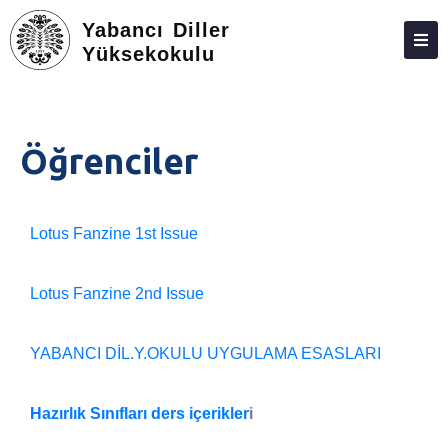
Yabancı Diller
Yüksekokulu
HAKKIMIZDA
KIŞILER
Öğrenciler
BÖLÜMLER
TOPLUMA KATKI
Lotus Fanzine 1st Issue
ADAY ÖĞRENCILER
İLETIŞIM
Lotus Fanzine 2nd Issue
ÖĞRENCILER
YABANCI DİL.Y.OKULU UYGULAMA ESASLARI
FORMLAR VE DILEKÇELER
RESOURCES
Hazırlık Sınıfları ders içerikler
i
LISTENING TRACKS