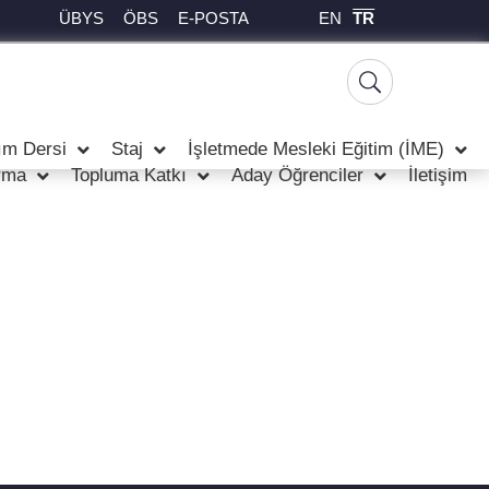
EN
TR
ÜBYS
ÖBS
E-POSTA
ım Dersi
Staj
İşletmede Mesleki Eğitim (İME)
rma
Topluma Katkı
Aday Öğrenciler
İletişim