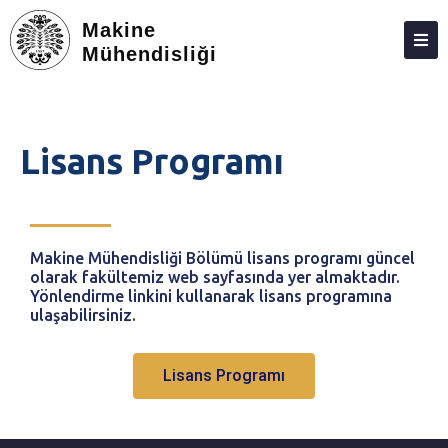
Makine
Mühendisliği
BÖLÜM
MÜDEK
Lisans Programı
KIŞILER
ÖĞRENCILER (LISANS)
ÖĞRENCILER (LISANSÜSTÜ)
Makine Mühendisliği Bölümü lisans programı güncel
olarak fakültemiz web sayfasında yer almaktadır.
SEÇMELI TASARIM DERSI
Yönlendirme linkini kullanarak lisans programına
ulaşabilirsiniz.
STAJ
İŞLETMEDE MESLEKI EĞITIM (İME)
Lisans Programı
ARAŞTIRMA
TOPLUMA KATKI