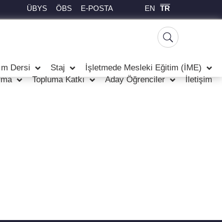
EN
TR
ÜBYS
ÖBS
E-POSTA
ım Dersi
Staj
İşletmede Mesleki Eğitim (İME)
rma
Topluma Katkı
Aday Öğrenciler
İletişim