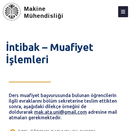
Makine
Mühendisliği
BÖLÜM
MÜDEK
İntibak – Muafiyet
KIŞILER
İşlemleri
ÖĞRENCILER (LISANS)
ÖĞRENCILER (LISANSÜSTÜ)
SEÇMELI TASARIM DERSI
Ders muafiyet başvurusunda bulunan öğrencilerin
STAJ
ilgili evraklarını bölüm sekreterine teslim ettikten
sonra, aşağıdaki dilekçe örneğini de
İŞLETMEDE MESLEKI EĞITIM (İME)
doldurarak
mak.ata.uni@gmail.com
adresine mail
atmaları gerekmektedir.
ARAŞTIRMA
TOPLUMA KATKI