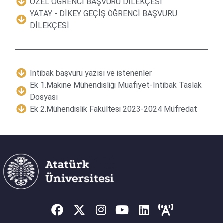
ÖZEL ÖĞRENCİ BAŞVURU DİLEKÇESİ
YATAY - DİKEY GEÇİŞ ÖĞRENCİ BAŞVURU
ADAY ÖĞRENCILER
DİLEKÇESİ
İLETIŞIM
İntibak başvuru yazısı ve istenenler
Ek 1.Makine Mühendisliği Muafiyet-İntibak Taslak
Dosyası
Ek 2.Mühendislik Fakültesi 2023-2024 Müfredat