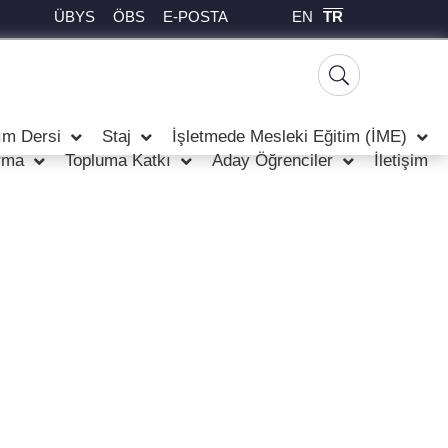
EN
TR
ÜBYS
ÖBS
E-POSTA
ım Dersi
Staj
İşletmede Mesleki Eğitim (İME)
rma
Topluma Katkı
Aday Öğrenciler
İletişim