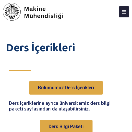
Makine
Mühendisliği
BÖLÜM
MÜDEK
Ders İçerikleri
KIŞILER
ÖĞRENCILER (LISANS)
ÖĞRENCILER (LISANSÜSTÜ)
SEÇMELI TASARIM DERSI
Bölümümüz Ders İçerikleri
STAJ
Ders içeriklerine ayrıca üniversitemiz ders bilgi
İŞLETMEDE MESLEKI EĞITIM (İME)
paketi sayfasından da ulaşabilirsiniz.
ARAŞTIRMA
Ders Bilgi Paketi
TOPLUMA KATKI