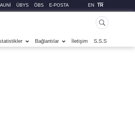
EN
TR
TAUNİ
ÜBYS
ÖBS
E-POSTA
statistikler
Bağlantılar
İletişim
S.S.S