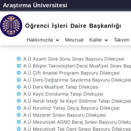
Araştırma Üniversitesi
Öğrenci İşleri Daire Başkanlığı
Hakkımızda
Mevzuat
Kalite
Takvim
A.Ü Azami Süre Sonu Sınav Başvuru Dilekçesi
A.Ü Bilişim Teknolojileri Dersi Muafiyet Sınav Ba
A.Ü Çift Anadal Programı Başvuru Dilekçesi
A.Ü Ders Değiştirme Saydırma Başvuru Dilekçesi
A.Ü Ders Muafiyet Talep Dilekçesi
A.Ü Kayıt Dondurma Talep Dilekçesi
A.Ü Kendi İsteği İle Kayıt Sildirme Talep Dilekçes
A.Ü Kurumiçi Yatay Geçiş Başvuru Dilekçesi
A.Ü Mazeret Sınavı Başvuru Dilekçesi
A.Ü Mezuniyet AGNO Baraj Sınavı Başvuru Dilekç
A.Ü Mezuniyet Tek Ders Sınavı Başvuru Dilekçes