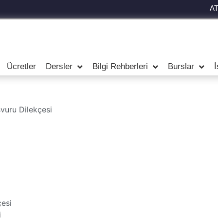
A
Ücretler
Dersler
Bilgi Rehberleri
Burslar
İ
şvuru Dilekçesi
i
esi
i