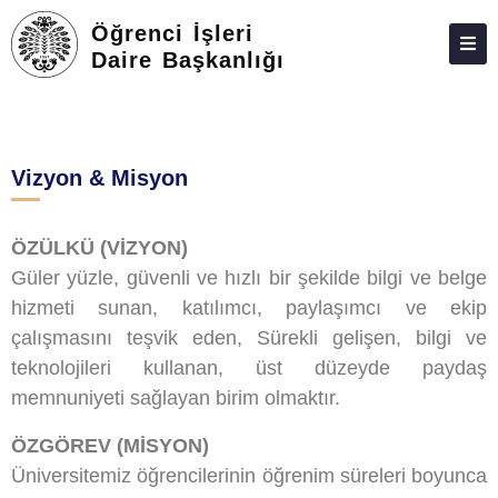
Öğrenci İşleri
Daire Başkanlığı
HAKKIMIZDA
MEVZUAT
Vizyon & Misyon
KALITE
TAKVIM
ÖZÜLKÜ (VİZYON)
ÜCRETLER
Güler yüzle, güvenli ve hızlı bir şekilde bilgi ve belge
hizmeti sunan, katılımcı, paylaşımcı ve ekip
DERSLER
çalışmasını teşvik eden, Sürekli gelişen, bilgi ve
BILGI REHBERLERI
teknolojileri kullanan, üst düzeyde paydaş
memnuniyeti sağlayan birim olmaktır.
BURSLAR
ÖZGÖREV (MİSYON)
İSTATISTIKLER
Üniversitemiz öğrencilerinin öğrenim süreleri boyunca
BAĞLANTILAR