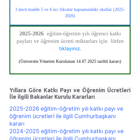
3 üncü madde 5 ve 6 ncı fıkralar kapsamındaki okullar
(
2025-
İLETIŞIM
2026
)
S.S.S
2025-2026
eğitim-öğretim yılı öğrenci katkı
payları ve öğrenim ücreti miktarları
için lütfen
tıklayınız.
(Üniversite Yönetim Kurulunun 14.07.2025 tarihli kararı)
Yıllara Göre Katkı Payı ve Öğrenim Ücretleri
İle ilgili Bakanlar Kurulu Kararları
2025-2026 eğitim-öğretim yılı katkı payı ve
öğrenim ücretleri ile ilgili Cumhurbaşkanı
kararı
2024-2025 eğitim-öğretim yılı katkı payı ve
öğrenim ücretleri ile ilgili Cumhurbaşkanı