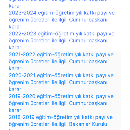
kararı
2023-2024 eğitim-öğretim yılı katkı payı ve
öğrenim ücretleri ile ilgili Cumhurbaşkanı
kararı
2022-2023 eğitim-öğretim yılı katkı payı ve
öğrenim ücretleri ile ilgili Cumhurbaşkanı
kararı
2021-2022 eğitim-öğretim yılı katkı payı ve
öğrenim ücretleri ile ilgili Cumhurbaşkanı
kararı
2020-2021 eğitim-öğretim yılı katkı payı ve
öğrenim ücretleri ile ilgili Cumhurbaşkanı
kararı
2019-2020 eğitim-öğretim yılı katkı payı ve
öğrenim ücretleri ile ilgili Cumhurbaşkanı
kararı
2018-2019 eğitim-öğretim yılı katkı payı ve
öğrenim ücretleri ile ilgili Bakanlar Kurulu