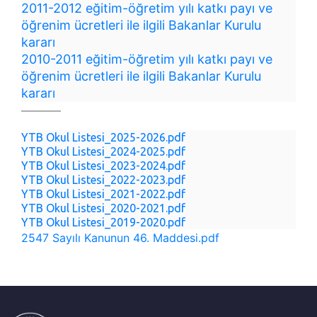
2011-2012 eğitim-öğretim yılı katkı payı ve
öğrenim ücretleri ile ilgili Bakanlar Kurulu
kararı
2010-2011 eğitim-öğretim yılı katkı payı ve
öğrenim ücretleri ile ilgili Bakanlar Kurulu
kararı
———–
YTB Okul Listesi_2025-2026.pdf
YTB Okul Listesi_2024-2025.pdf
YTB Okul Listesi_2023-2024.pdf
YTB Okul Listesi_2022-2023.pdf
YTB Okul Listesi_2021-2022.pdf
YTB Okul Listesi_2020-2021.pdf
YTB Okul Listesi_2019-2020.pdf
2547 Sayılı Kanunun 46. Maddesi.pdf