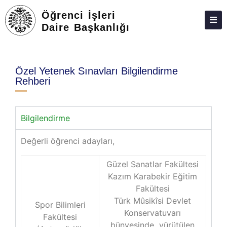
Öğrenci İşleri
Daire Başkanlığı
HAKKIMIZDA
MEVZUAT
Özel Yetenek Sınavları Bilgilendirme
Rehberi
KALITE
TAKVIM
Bilgilendirme
ÜCRETLER
Değerli öğrenci adayları,
DERSLER
Güzel Sanatlar Fakültesi
BILGI REHBERLERI
Kazım Karabekir Eğitim
BURSLAR
Fakültesi
Türk Mûsikîsi Devlet
Spor Bilimleri
İSTATISTIKLER
Konservatuvarı
Fakültesi
bünyesinde yürütülen
BAĞLANTILAR