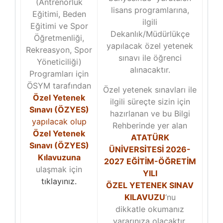
(Antrenörlük
lisans programlarına,
Eğitimi, Beden
İLETIŞIM
ilgili
Eğitimi ve Spor
Dekanlık/Müdürlükçe
Öğretmenliği,
S.S.S
yapılacak özel yetenek
Rekreasyon, Spor
sınavı ile öğrenci
Yöneticiliği)
alınacaktır.
Programları için
ÖSYM tarafından
Özel yetenek sınavları ile
Özel Yetenek
ilgili süreçte sizin için
Sınavı (ÖZYES)
hazırlanan ve bu Bilgi
yapılacak olup
Rehberinde yer alan
Özel Yetenek
ATATÜRK
Sınavı (ÖZYES)
ÜNİVERSİTESİ 2026-
Kılavuzuna
2027 EĞİTİM-ÖĞRETİM
ulaşmak için
YILI
tıklayınız.
ÖZEL YETENEK SINAV
KILAVUZU
‘nu
dikkatle okumanız
yararınıza olacaktır.