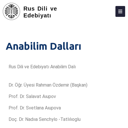
Rus Dili ve
Edebiyatı
HAKKIMIZDA
KIŞILER
Anabilim Dalları
LISANS
LISANSÜSTÜ
Rus Dili ve Edebiyatı Anabilim Dalı
ARAŞTIRMA
TOPLUMA KATKI
Dr. Öğr. Üyesi Rahman Özdemir (Başkan)
ADAY ÖĞRENCILER
Prof. Dr. Salavat Aıupov
BÖLÜM ÇALIŞMALARI
Prof. Dr. Svetlana Aıupova
FEDEK
Doç. Dr. Nadııa Senchylo -Tatlılıoglu
İLETIŞIM