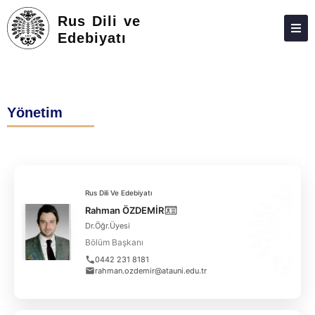
Rus Dili ve
Edebiyatı
HAKKIMIZDA
KIŞILER
Yönetim
LISANS
LISANSÜSTÜ
ARAŞTIRMA
Rus Dili Ve Edebiyatı
TOPLUMA KATKI
Rahman ÖZDEMİR
Dr.Öğr.Üyesi
ADAY ÖĞRENCILER
Bölüm Başkanı
BÖLÜM ÇALIŞMALARI
0442 231 8181
rahman.ozdemir@atauni.edu.tr
FEDEK
İLETIŞIM