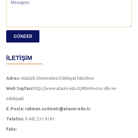
GÖNDER
İLETİŞİM
Adres:
Atatürk Üniversitesi Edebiyat Fakültesi
Web Sayfası:
http://www.atauni.edu.tr/#birim=rus-dili-ve-
edebiyati
E-Posta: rahman.ozdemir@atauni.edu.tr
Telefon:
0 442 231 8181
Faks: