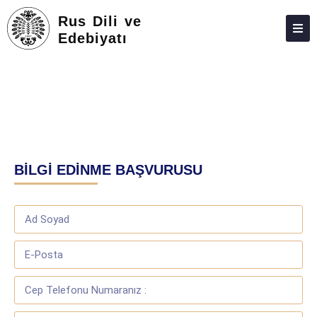
Rus Dili ve
Edebiyatı
HAKKIMIZDA
KIŞILER
LISANS
LISANSÜSTÜ
BİLGİ EDİNME BAŞVURUSU
ARAŞTIRMA
TOPLUMA KATKI
ADAY ÖĞRENCILER
BÖLÜM ÇALIŞMALARI
FEDEK
İLETIŞIM