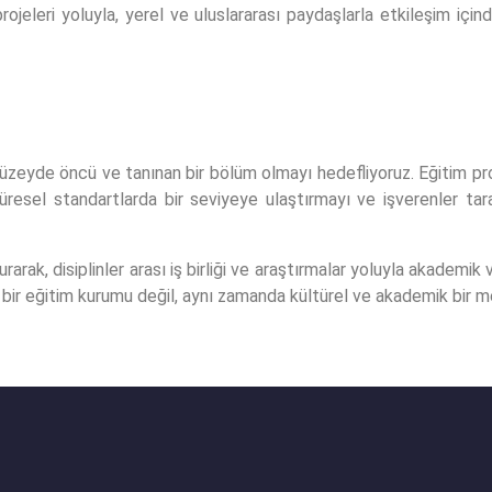
rojeleri yoluyla, yerel ve uluslararası paydaşlarla etkileşim iç
zeyde öncü ve tanınan bir bölüm olmayı hedefliyoruz. Eğitim program
i küresel standartlarda bir seviyeye ulaştırmayı ve işverenler t
rak, disiplinler arası iş birliği ve araştırmalar yoluyla akademik
dece bir eğitim kurumu değil, aynı zamanda kültürel ve akademik bi