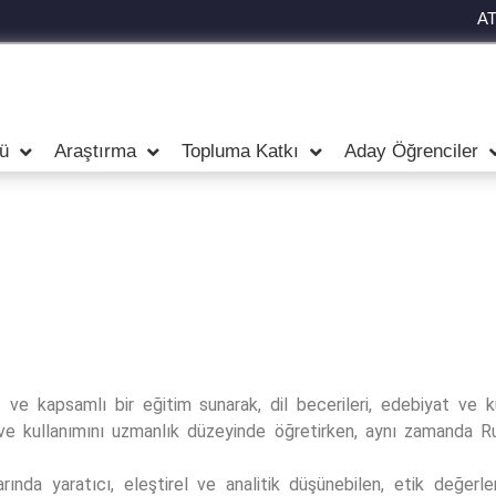
A
ü
Araştırma
Topluma Katkı
Aday Öğrenciler
ve kapsamlı bir eğitim sunarak, dil becerileri, edebiyat ve kül
 ve kullanımını uzmanlık düzeyinde öğretirken, aynı zamanda Rus
a yaratıcı, eleştirel ve analitik düşünebilen, etik değerler