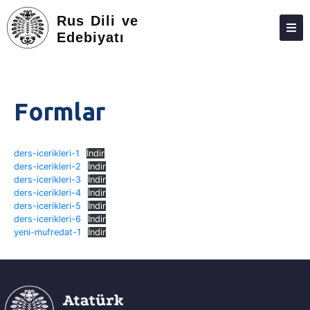
Rus Dili ve
Edebiyatı
HAKKIMIZDA
KIŞILER
Formlar
LISANS
LISANSÜSTÜ
ders-icerikleri-1
İndir
ders-icerikleri-2
İndir
ARAŞTIRMA
ders-icerikleri-3
İndir
ders-icerikleri-4
İndir
TOPLUMA KATKI
ders-icerikleri-5
İndir
ders-icerikleri-6
İndir
ADAY ÖĞRENCILER
yeni-mufredat-1
İndir
BÖLÜM ÇALIŞMALARI
FEDEK
İLETIŞIM