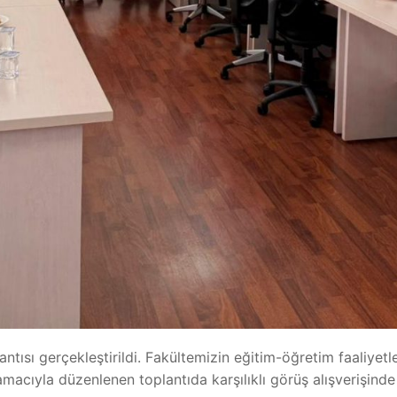
antısı gerçekleştirildi. Fakültemizin eğitim-öğretim faaliyet
amacıyla düzenlenen toplantıda karşılıklı görüş alışverişinde