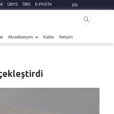
Nİ
ÜBYS
ÖBS
E-POSTA
EN
at
Akreditasyon
Kalite
İletişim
çekleştirdi