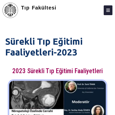
Tıp Fakültesi
FAKÜLTE
BÖLÜMLER
Sürekli Tıp Eğitimi
ARAŞTIRMA
Faaliyetleri-2023
EĞITIM
ÖĞRENCILER
2023 Sürekli Tıp Eğitimi Faaliyetleri
MEZUN
E-BAĞLANTILAR
MEVZUAT
AKREDITASYON
KALITE