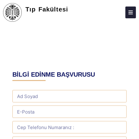
Tıp Fakültesi
FAKÜLTE
BÖLÜMLER
ARAŞTIRMA
EĞITIM
BİLGİ EDİNME BAŞVURUSU
ÖĞRENCILER
MEZUN
E-BAĞLANTILAR
MEVZUAT
AKREDITASYON
KALITE